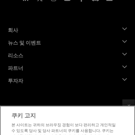
회사
AMD 소개
뉴스 및 이벤트
관리팀
뉴스룸
리소스
기업의 사회적 책임
이벤트
채용
개발자 센트럴
파트너
미디어 라이브러리
문의하기
블로그
AMD 파트너 허브
투자자
사례 연구
공식 유통업체
웨비나
투자자 관계
AMD 대학 프로그램
리소스 살펴보기
재무 정보
이사위원회
Feedback
이용약관
쿠키 고지
거버넌스 문서
프라이버시
SEC 신고서
상표
본 사이트는 귀하의 브라우징 경험이 보다 편리하고 개인적일
수 있도록 당사 및 당사 파트너의 쿠키를 사용합니다. 쿠키는
공급망 투명성