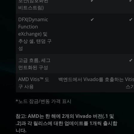
보안(암호화된
✔
✔
비트스트림)
DFX(Dynamic
✔
✔
Function
eXchange) 및
추상 셸, 탠덤 구
성
고급 흐름, 세그
✔
먼트화된 구성
AMD Vitis™ 도
백엔드에서 Vivado를 호출하는 Vit
구 사용
스가
*노드 잠금/변동 가격 표시
참고: AMD는 한 해에 2개의 Vivado 버전(.1 및
.2)과 각 릴리스에 대한 업데이트를 1개씩 출시합
니다.