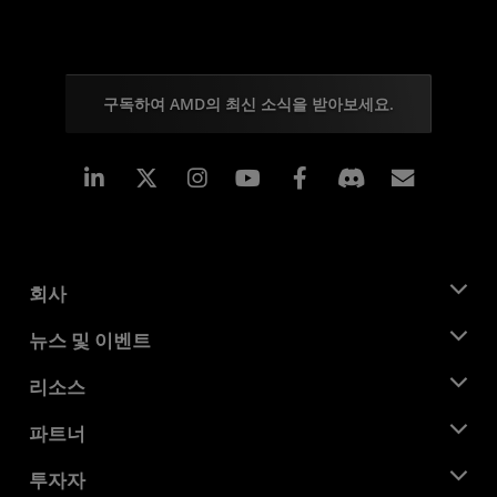
구독하여 AMD의 최신 소식을 받아보세요.
Linkedin
Instagram
Facebook
구독
회사
AMD 소개
뉴스 및 이벤트
관리팀
뉴스룸
리소스
기업의 사회적 책임
이벤트
채용
개발자 센트럴
파트너
미디어 라이브러리
문의하기
블로그
AMD 파트너 허브
투자자
사례 연구