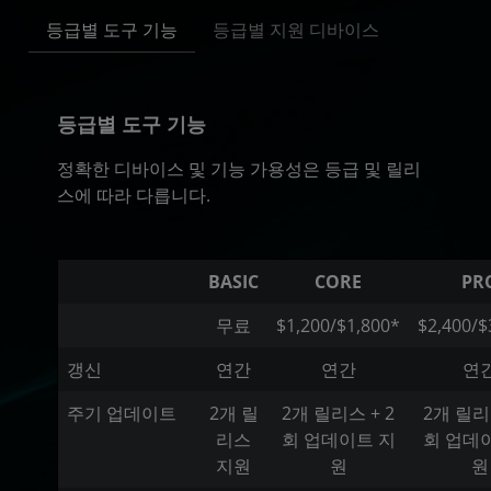
등급별 도구 기능
등급별 지원 디바이스
등급별 도구 기능
정확한 디바이스 및 기능 가용성은 등급 및 릴리
스에 따라 다릅니다.
BASIC
CORE
PR
무료
$1,200/$1,800*
$2,400/$
갱신
연간
연간
연
주기 업데이트
2개 릴
2개 릴리스 + 2
2개 릴리스
리스
회 업데이트 지
회 업데
지원
원
원