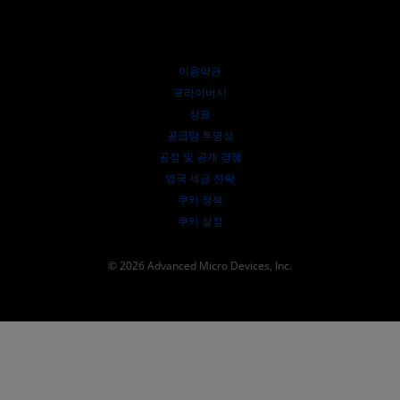
공식 유통업체
웨비나
투자자 관계
AMD 대학 프로그램
리소스 살펴보기
재무 정보
이사위원회
이용약관
거버넌스 문서
프라이버시
SEC 신고서
상표
공급망 투명성
공정 및 공개 경쟁
영국 세금 전략
쿠키 정책
쿠키 설정
© 2026 Advanced Micro Devices, Inc.