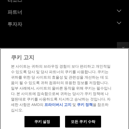
기업의 사회적 책임
이벤트
채용
개발자 센트럴
파트너
미디어 라이브러리
문의하기
블로그
AMD 파트너 허브
투자자
사례 연구
공식 유통업체
웨비나
투자자 관계
AMD 대학 프로그램
리소스 살펴보기
재무 정보
이사위원회
Feedback
이용약관
쿠키 고지
거버넌스 문서
프라이버시
SEC 신고서
상표
본 사이트는 귀하의 브라우징 경험이 보다 편리하고 개인적일
수 있도록 당사 및 당사 파트너의 쿠키를 사용합니다. 쿠키는
공급망 투명성
귀하를 위한 당 사이트의 효율성 및 관련성을 개선하는 데 도
공정 및 공개 경쟁
움이 될 수 있도록 귀하 컴퓨터의 유용한 정보를 저장합니다.
영국 세금 전략
일부 사례에서, 사이트의 올바른 동작을 위해 쿠키는 필수입니
쿠키 정책
다. 본 사이트에 접속함으로써 귀하는 당사가 쿠키 정책에 나
열된대로 쿠키를 사용하도록 지시하고 승낙하는 것입니다. 자
쿠키 설정
세한 사항은 AMD의
프라이버시 고지
및
쿠키 정책
을 참조하
십시오.
© 2026 Advanced Micro Devices, Inc.
쿠키 설정
모든 쿠키 수락