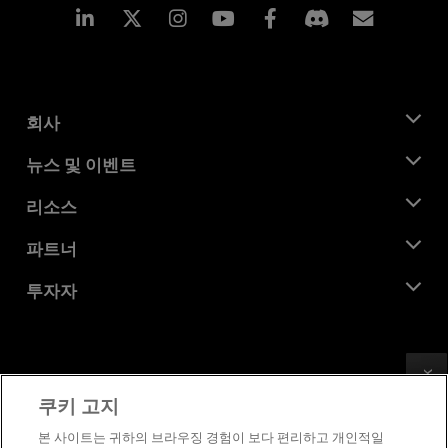
Linkedin
Instagram
Facebook
구독
회사
AMD 소개
뉴스 및 이벤트
관리팀
뉴스룸
리소스
기업의 사회적 책임
이벤트
채용
개발자 센트럴
파트너
미디어 라이브러리
문의하기
블로그
AMD 파트너 허브
투자자
사례 연구
공식 유통업체
웨비나
투자자 관계
AMD 대학 프로그램
리소스 살펴보기
재무 정보
이사위원회
Feedback
이용약관
쿠키 고지
거버넌스 문서
프라이버시
SEC 신고서
상표
본 사이트는 귀하의 브라우징 경험이 보다 편리하고 개인적일