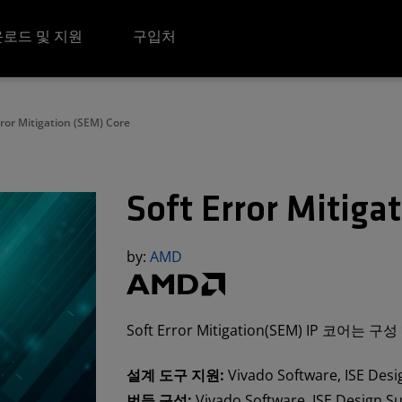
로드 및 지원
구입처
rror Mitigation (SEM) Core
Soft Error Mitiga
by:
AMD
Soft Error Mitigation(SEM) IP 코
설계 도구 지원:
Vivado Software, ISE Desi
번들 구성:
Vivado Software, ISE Design Su