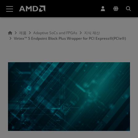
AMD 웹사이트 접근성 성명서
제품
Adaptive SoCs and FPGAs
지식 재산
Virtex™ 5 Endpoint Block Plus Wrapper for PCI Express®(PCIe®)