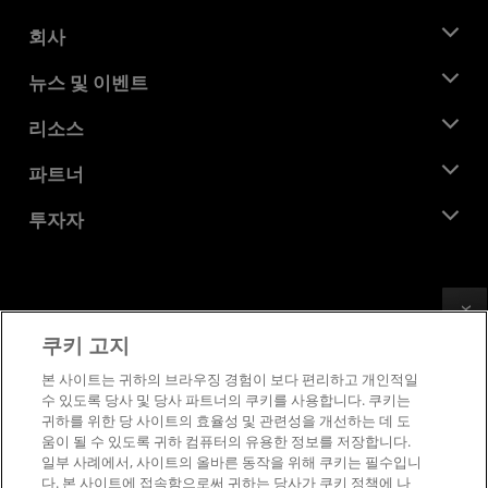
회사
AMD 소개
뉴스 및 이벤트
관리팀
뉴스룸
리소스
기업의 사회적 책임
이벤트
채용
개발자 센트럴
파트너
미디어 라이브러리
문의하기
블로그
AMD 파트너 허브
투자자
사례 연구
공식 유통업체
웨비나
투자자 관계
AMD 대학 프로그램
리소스 살펴보기
재무 정보
이사위원회
Feedback
이용약관
쿠키 고지
거버넌스 문서
프라이버시
SEC 신고서
상표
본 사이트는 귀하의 브라우징 경험이 보다 편리하고 개인적일
수 있도록 당사 및 당사 파트너의 쿠키를 사용합니다. 쿠키는
공급망 투명성
귀하를 위한 당 사이트의 효율성 및 관련성을 개선하는 데 도
공정 및 공개 경쟁
움이 될 수 있도록 귀하 컴퓨터의 유용한 정보를 저장합니다.
영국 세금 전략
일부 사례에서, 사이트의 올바른 동작을 위해 쿠키는 필수입니
쿠키 정책
다. 본 사이트에 접속함으로써 귀하는 당사가 쿠키 정책에 나