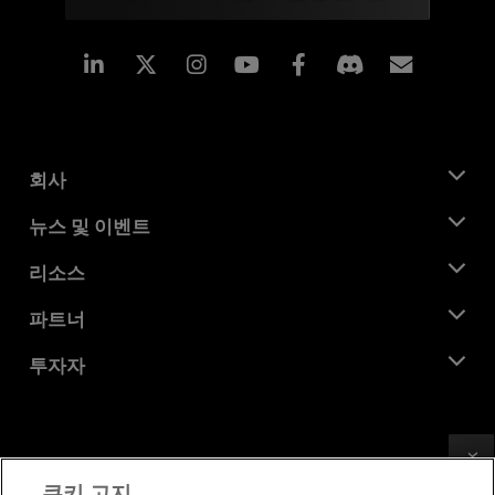
Linkedin
Instagram
Facebook
구독
회사
AMD 소개
뉴스 및 이벤트
관리팀
뉴스룸
리소스
기업의 사회적 책임
이벤트
채용
개발자 센트럴
파트너
미디어 라이브러리
문의하기
블로그
AMD 파트너 허브
투자자
사례 연구
공식 유통업체
웨비나
투자자 관계
AMD 대학 프로그램
리소스 살펴보기
재무 정보
이사위원회
Feedback
이용약관
쿠키 고지
거버넌스 문서