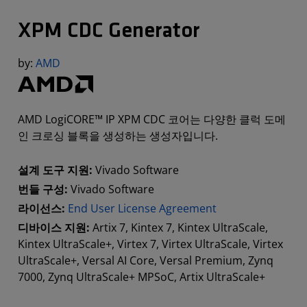
XPM CDC Generator
by:
AMD
AMD LogiCORE™ IP XPM CDC 코어는 다양한 클럭 도메
인 크로싱 블록을 생성하는 생성자입니다.
설계 도구 지원:
Vivado Software
번들 구성:
Vivado Software
라이선스:
End User License Agreement
디바이스 지원:
Artix 7, Kintex 7, Kintex UltraScale,
Kintex UltraScale+, Virtex 7, Virtex UltraScale, Virtex
UltraScale+, Versal AI Core, Versal Premium, Zynq
7000, Zynq UltraScale+ MPSoC, Artix UltraScale+