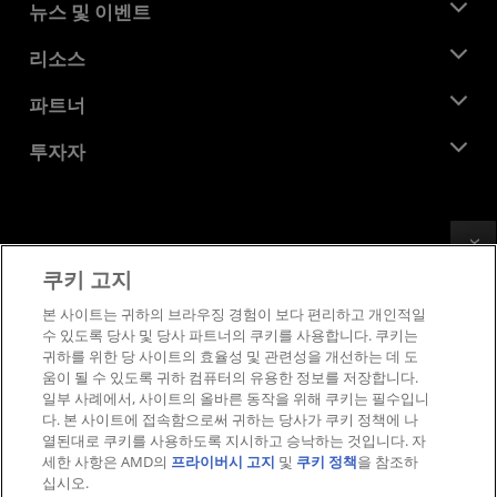
AMD 소개
뉴스 및 이벤트
관리팀
뉴스룸
리소스
기업의 사회적 책임
이벤트
채용
개발자 센트럴
파트너
미디어 라이브러리
문의하기
블로그
AMD 파트너 허브
투자자
사례 연구
공식 유통업체
웨비나
투자자 관계
AMD 대학 프로그램
리소스 살펴보기
재무 정보
이사위원회
Feedback
이용약관
쿠키 고지
거버넌스 문서
프라이버시
SEC 신고서
상표
본 사이트는 귀하의 브라우징 경험이 보다 편리하고 개인적일
수 있도록 당사 및 당사 파트너의 쿠키를 사용합니다. 쿠키는
공급망 투명성
귀하를 위한 당 사이트의 효율성 및 관련성을 개선하는 데 도
공정 및 공개 경쟁
움이 될 수 있도록 귀하 컴퓨터의 유용한 정보를 저장합니다.
영국 세금 전략
일부 사례에서, 사이트의 올바른 동작을 위해 쿠키는 필수입니
쿠키 정책
다. 본 사이트에 접속함으로써 귀하는 당사가 쿠키 정책에 나
열된대로 쿠키를 사용하도록 지시하고 승낙하는 것입니다. 자
쿠키 설정
세한 사항은 AMD의
프라이버시 고지
및
쿠키 정책
을 참조하
십시오.