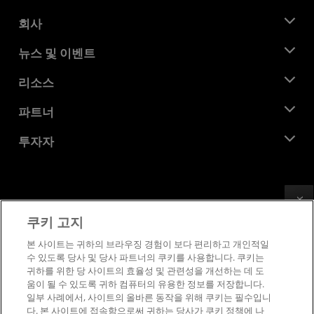
회사
AMD 소개
뉴스 및 이벤트
관리팀
뉴스룸
리소스
기업의 사회적 책임
이벤트
채용
개발자 센트럴
파트너
미디어 라이브러리
문의하기
블로그
AMD 파트너 허브
투자자
사례 연구
공식 유통업체
웨비나
투자자 관계
AMD 대학 프로그램
리소스 살펴보기
재무 정보
이사위원회
Feedback
이용약관
쿠키 고지
거버넌스 문서
프라이버시
SEC 신고서
상표
본 사이트는 귀하의 브라우징 경험이 보다 편리하고 개인적일
수 있도록 당사 및 당사 파트너의 쿠키를 사용합니다. 쿠키는
공급망 투명성
귀하를 위한 당 사이트의 효율성 및 관련성을 개선하는 데 도
공정 및 공개 경쟁
움이 될 수 있도록 귀하 컴퓨터의 유용한 정보를 저장합니다.
영국 세금 전략
일부 사례에서, 사이트의 올바른 동작을 위해 쿠키는 필수입니
쿠키 정책
다. 본 사이트에 접속함으로써 귀하는 당사가 쿠키 정책에 나