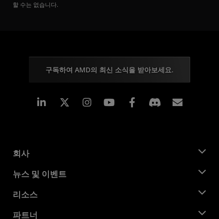
할 수는 없습니다.
구독하여 AMD의 최신 소식을 받아보세요.
Linkedin
Instagram
Facebook
구독
회사
AMD 소개
뉴스 및 이벤트
관리팀
뉴스룸
리소스
기업의 사회적 책임
이벤트
채용
개발자 센트럴
파트너
미디어 라이브러리