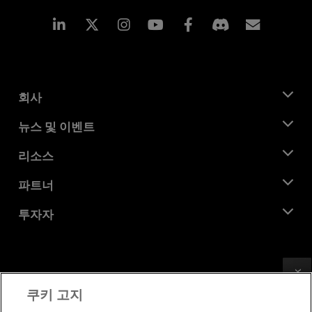
Linkedin
Instagram
Facebook
구독
회사
AMD 소개
뉴스 및 이벤트
관리팀
뉴스룸
리소스
기업의 사회적 책임
이벤트
채용
개발자 센트럴
파트너
미디어 라이브러리
문의하기
블로그
AMD 파트너 허브
투자자
사례 연구
공식 유통업체
웨비나
투자자 관계
AMD 대학 프로그램
리소스 살펴보기
재무 정보
이사위원회
Feedback
이용약관
쿠키 고지
거버넌스 문서
프라이버시
SEC 신고서