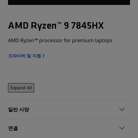
AMD Ryzen™ 9 7845HX
AMD Ryzen™ processor for premium laptops
드라이버 및 지원
Expand All
일반 사양
연결