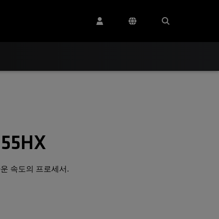
955HX
운 속도의 프로세서.