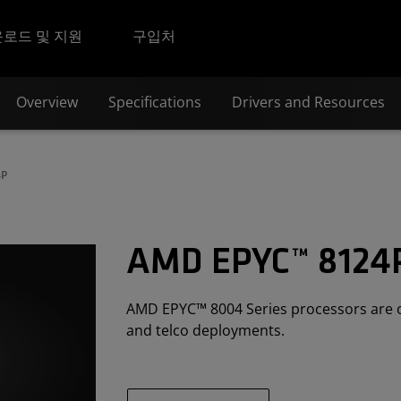
로드 및 지원
구입처
Overview
Specifications
Drivers and Resources
4P
AMD EPYC™ 8124
AMD EPYC™ 8004 Series processors are opt
and telco deployments.