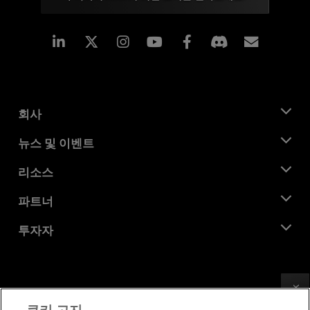
Linkedin
Instagram
Facebook
구독
회사
AMD 소개
뉴스 및 이벤트
관리팀
뉴스룸
리소스
기업의 사회적 책임
이벤트
채용
개발자 센트럴
파트너
미디어 라이브러리
문의하기
블로그
AMD 파트너 허브
투자자
사례 연구
공식 유통업체
웨비나
투자자 관계
AMD 대학 프로그램
리소스 살펴보기
재무 정보
이사위원회
Feedback
이용약관
쿠키 고지
거버넌스 문서