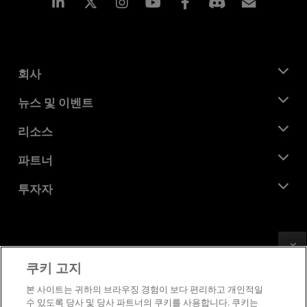
Linkedin
Instagram
Facebook
구독
회사
AMD 소개
뉴스 및 이벤트
관리팀
뉴스룸
리소스
기업의 사회적 책임
이벤트
채용
개발자 센트럴
파트너
미디어 라이브러리
문의하기
블로그
AMD 파트너 허브
투자자
사례 연구
공식 유통업체
웨비나
투자자 관계
AMD 대학 프로그램
리소스 살펴보기
재무 정보
이사위원회
Feedback
이용약관
쿠키 고지
거버넌스 문서
프라이버시
SEC 신고서
상표
본 사이트는 귀하의 브라우징 경험이 보다 편리하고 개인적일
수 있도록 당사 및 당사 파트너의 쿠키를 사용합니다. 쿠키는
공급망 투명성