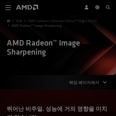
AMD 웹사이트 접근성 성명서
제품
AMD Software: Adrenalin Edition™ 애플리케이션
AMD Radeon™ Image Sharpening
AMD Radeon™ Image
Sharpening
해당 페이지에서
개요
뛰어난 비주얼. 성능에 거의 영향을 미치
기능