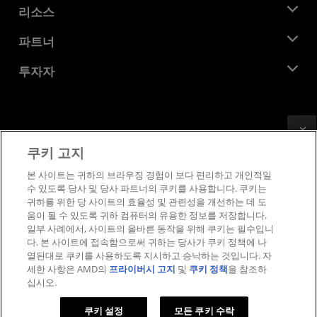
뉴스룸
리소스
기업의 사회적 책임
이벤트
채용
개발자 센트럴
파트너
미디어 라이브러리
문의하기
블로그
AMD 파트너 허브
투자자
사례 연구
공식 유통업체
웨비나
투자자 관계
AMD 대학 프로그램
리소스 살펴보기
재무 정보
이사위원회
Feedback
이용약관
쿠키 고지
거버넌스 문서
프라이버시
SEC 신고서
상표
본 사이트는 귀하의 브라우징 경험이 보다 편리하고 개인적일
수 있도록 당사 및 당사 파트너의 쿠키를 사용합니다. 쿠키는
공급망 투명성
귀하를 위한 당 사이트의 효율성 및 관련성을 개선하는 데 도
공정 및 공개 경쟁
움이 될 수 있도록 귀하 컴퓨터의 유용한 정보를 저장합니다.
영국 세금 전략
일부 사례에서, 사이트의 올바른 동작을 위해 쿠키는 필수입니
쿠키 정책
다. 본 사이트에 접속함으로써 귀하는 당사가 쿠키 정책에 나
열된대로 쿠키를 사용하도록 지시하고 승낙하는 것입니다. 자
쿠키 설정
세한 사항은 AMD의
프라이버시 고지
및
쿠키 정책
을 참조하
십시오.
© 2026 Advanced Micro Devices, Inc.
쿠키 설정
모든 쿠키 수락