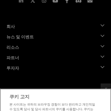
Linkedin
Instagram
Facebook
구독
회사
AMD 소개
뉴스 및 이벤트
관리팀
뉴스룸
리소스
기업의 사회적 책임
이벤트
채용
개발자 센트럴
파트너
미디어 라이브러리
문의하기
블로그
AMD 파트너 허브
투자자
사례 연구
공식 유통업체
웨비나
투자자 관계
AMD 대학 프로그램
리소스 살펴보기
재무 정보
이사위원회
Feedback
이용약관
쿠키 고지
거버넌스 문서
프라이버시
SEC 신고서
상표
본 사이트는 귀하의 브라우징 경험이 보다 편리하고 개인적일
수 있도록 당사 및 당사 파트너의 쿠키를 사용합니다. 쿠키는
공급망 투명성