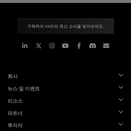
구독하여 AMD의 최신 소식을 받아보세요.
Linkedin
Instagram
Facebook
구독
회사
AMD 소개
뉴스 및 이벤트
관리팀
뉴스룸
리소스
기업의 사회적 책임
이벤트
채용
개발자 센트럴
파트너
미디어 라이브러리
문의하기
블로그
AMD 파트너 허브
투자자
사례 연구