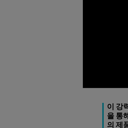
이 강력
을 통
의 제