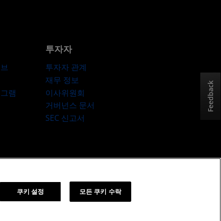
투자자
허브
투자자 관계
재무 정보
Feedback
로그램
이사위원회
거버넌스 문서
SEC 신고서
책
쿠키 설정
쿠키 설정
모든 쿠키 수락