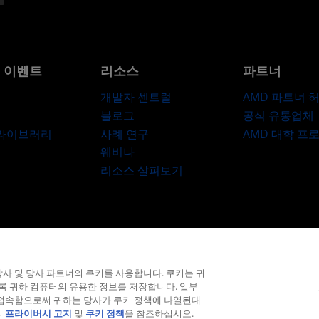
및 이벤트
리소스
파트너
개발자 센트럴
AMD 파트너 
블로그
공식 유통업체
 라이브러리
사례 연구
AMD 대학 프
웨비나
리소스 살펴보기
라이버시
상표
공급망 투명성
공정 및 공개 경쟁
영국 세금 전략
쿠키 정
사 및 당사 파트너의 쿠키를 사용합니다. 쿠키는 귀
© 2026 Advanced Micro Devices, Inc.
도록 귀하 컴퓨터의 유용한 정보를 저장합니다. 일부
 접속함으로써 귀하는 당사가 쿠키 정책에 나열된대
의
프라이버시 고지
및
쿠키 정책
을 참조하십시오.