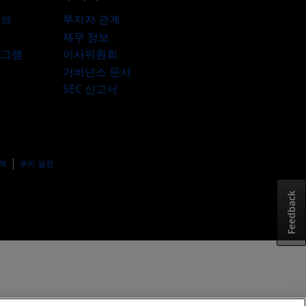
허브
투자자 관계
재무 정보
로그램
이사위원회
거버넌스 문서
SEC 신고서
책
쿠키 설정
Feedback