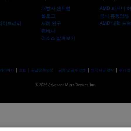
개발자 센트럴
AMD 파트너 
블로그
공식 유통업체
 라이브러리
사례 연구
AMD 대학 프
웨비나
리소스 살펴보기
라이버시
상표
공급망 투명성
공정 및 공개 경쟁
영국 세금 전략
쿠키 정
© 2026 Advanced Micro Devices, Inc.