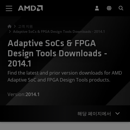
AMD 웹사이트 접근성 성명서
고객 지원
Adaptive SoCs & FPGA Design Tools Downloads - 2014.1
Adaptive SoCs & FPGA
Design Tools Downloads -
2014.1
Find the latest and prior version downloads for AMD
Adaptive SoC and FPGA Design Tools products.
Version:
2014.1
해당 페이지에서