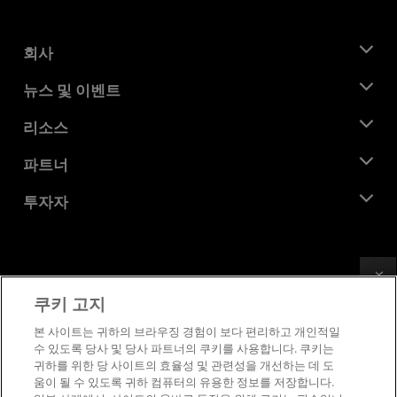
회사
AMD 소개
뉴스 및 이벤트
관리팀
뉴스룸
리소스
기업의 사회적 책임
이벤트
채용
개발자 센트럴
파트너
미디어 라이브러리
문의하기
블로그
AMD 파트너 허브
투자자
사례 연구
공식 유통업체
웨비나
투자자 관계
AMD 대학 프로그램
리소스 살펴보기
재무 정보
이사위원회
Feedback
이용약관
쿠키 고지
거버넌스 문서
프라이버시
SEC 신고서
상표
본 사이트는 귀하의 브라우징 경험이 보다 편리하고 개인적일
수 있도록 당사 및 당사 파트너의 쿠키를 사용합니다. 쿠키는
공급망 투명성
귀하를 위한 당 사이트의 효율성 및 관련성을 개선하는 데 도
공정 및 공개 경쟁
움이 될 수 있도록 귀하 컴퓨터의 유용한 정보를 저장합니다.
영국 세금 전략