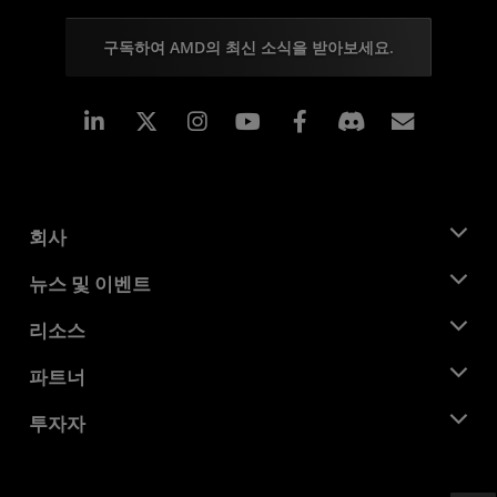
구독하여 AMD의 최신 소식을 받아보세요.
Linkedin
Instagram
Facebook
구독
회사
AMD 소개
뉴스 및 이벤트
관리팀
뉴스룸
리소스
기업의 사회적 책임
이벤트
채용
개발자 센트럴
파트너
미디어 라이브러리
문의하기
블로그
AMD 파트너 허브
투자자
사례 연구
공식 유통업체
웨비나
투자자 관계
AMD 대학 프로그램
리소스 살펴보기
재무 정보