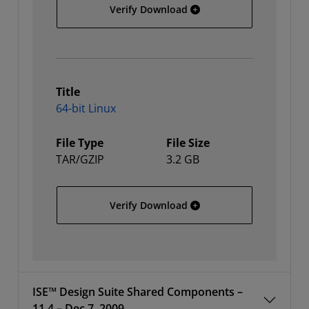
32-bit Linux
Verify Download
Title
64-bit Linux
File Type
File Size
TAR/GZIP
3.2 GB
64-bit Linux
Verify Download
ISE™ Design Suite Shared Components –
11.4 – Dec 7, 2009