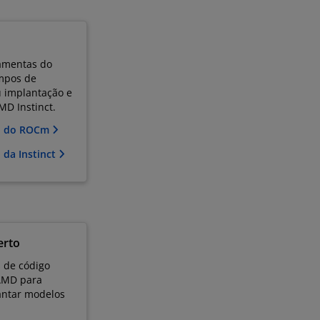
ramentas do
mpos de
 implantação e
D Instinct.
ão do ROCm
 da Instinct
erto
 de código
 AMD para
lantar modelos