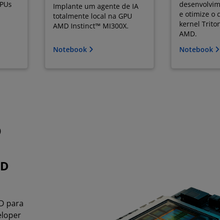
PUs
desenvolvim
Implante um agente de IA
e otimize o
totalmente local na GPU
kernel Trit
AMD Instinct™ MI300X.
AMD.
Notebook
Notebook
D
MD
D para
eloper