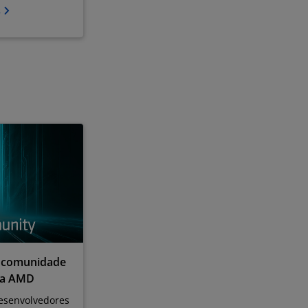
s
a comunidade
da AMD
esenvolvedores