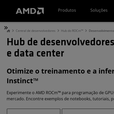
Declaração de acessibilidade do site da AMD
Produtos
Soluções
Central de desenvolvedores
Hub do ROCm™
Desenvolvimento
Hub de desenvolvedores
e data center
Otimize o treinamento e a infe
Instinct™
Experimente o AMD ROCm™ para programação de GPUs c
mercado. Encontre exemplos de notebooks, tutoriais, p