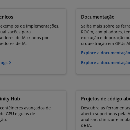
cnicos
Documentação
 exemplos de implementações,
Saiba mais sobre as fer
tualizações para
ROCm, compiladores, te
edores de IA criados por
execução e depuração ou
vedores de IA.
orquestração em GPUs AM
Explore a documentaç
blogs
Explore a documentação
inity Hub
Projetos de código ab
contêineres avançados de
Descubra as ferramentas
 de GPU e guias de
aberto suportadas pela
ção.
analisar, otimizar e imp
de IA.