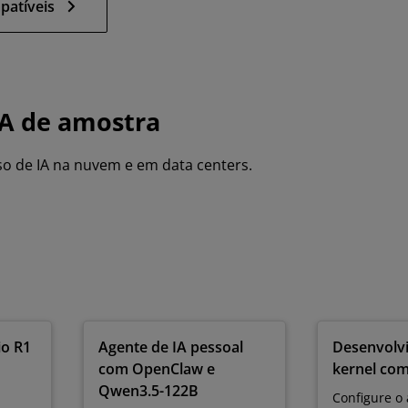
patíveis
IA de amostra
o de IA na nuvem e em data centers.
io R1
Agente de IA pessoal
Desenvolv
com OpenClaw e
kernel com
Qwen3.5-122B
Configure o