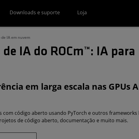
Downloads e suporte
Loja
 de IA em nuvem
 de IA do ROCm™: IA par
rência em larga escala nas GPUs
om código aberto usando PyTorch e outros frameworks l
rojetos de código aberto, documentação e muito mais.