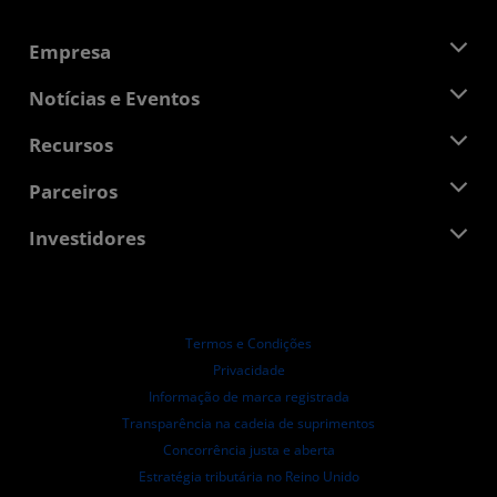
Empresa
Sobre a AMD
Notícias e Eventos
Equipe de Gerenciamento
Sala de Imprensa
Recursos
Responsibilidade Corporativa
Eventos
Oportunidades de Emprego
Central do desenvolvedor
Parceiros
Bibliotecas de Mídias
Contato AMD
Blogs
AMD Partner Hub
Investidores
Estudos de caso
Distribuidores autorizados
Webinars
Relações com investidores
Programa AMD University
Explorar os recursos
Informações Financeiras
Conselho de Administração
Termos e Condições
Documentos de Governança
Privacidade
Arquivos da SEC
Informação de marca registrada
Transparência na cadeia de suprimentos
Concorrência justa e aberta
Estratégia tributária no Reino Unido