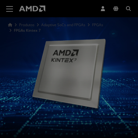
Declaração de acessibilidade do site da AMD
Produtos
Adaptive SoCs and FPGAs
FPGAs
FPGAs Kintex 7