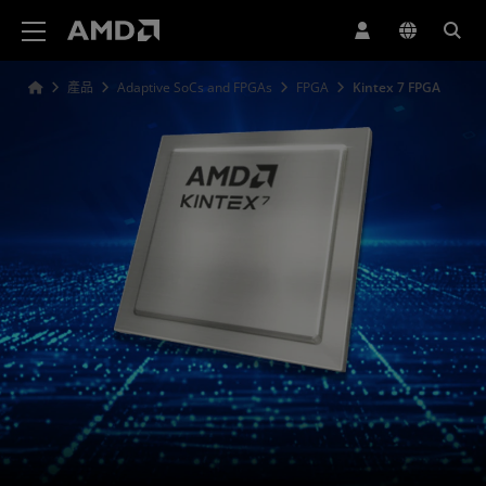
AMD 網站無障礙聲明
產品
Adaptive SoCs and FPGAs
FPGA
Kintex 7 FPGA