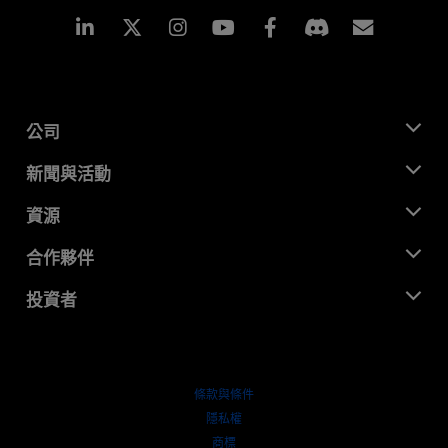
Linkedin
Instagram
Facebook
訂閱
公司
關於 AMD
新聞與活動
管理團隊
新聞室
資源
企業責任
活動
招聘
開發者中心
合作夥伴
媒體庫
聯絡我們
部落格
AMD 合作夥伴中心
投資者
案例研究
授權經銷商
網路研討會
投資者關係
AMD 大學計畫
探索資源
財務資訊
董事會
條款與條件
治理文件
隱私權
行情走勢
商標