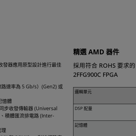
精選 AMD 器件
能序列收發器應用原型設計進行最佳
採用符合 ROHS 要求的 K
2FFG900C FPGA
率為 5 Gb/s）(Gen2) 或
邏輯單元
 記憶體
同步收發傳輸器 (Universal
DSP 配量
ART)、積體匯流排電路 (Inter-
記憶體
處理