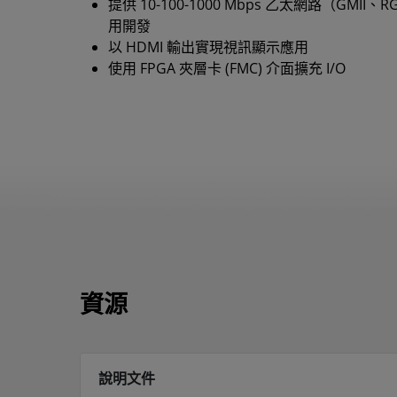
提供 10-100-1000 Mbps 乙太網路（GMII、
用開發
以 HDMI 輸出實現視訊顯示應用
使用 FPGA 夾層卡 (FMC) 介面擴充 I/O
資源
說明文件