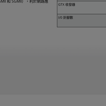
RGMII 和 SGMII），利於網路應
GTX 收發器
I/0 針腳數