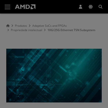
Declaração de acessibilidade do site da AMD
Produtos
Adaptive SoCs and FPGAs
Propriedade intelectual
10G/25G Ethernet TSN Subsystem