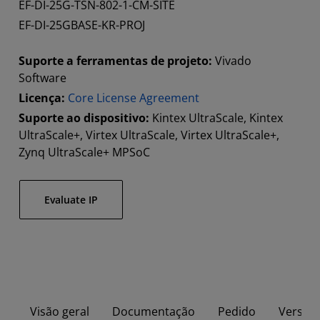
EF-DI-25G-TSN-802-1-CM-SITE
EF-DI-25GBASE-KR-PROJ
Suporte a ferramentas de projeto:
Vivado
Software
Licença:
Core License Agreement
Suporte ao dispositivo:
Kintex UltraScale, Kintex
UltraScale+, Virtex UltraScale, Virtex UltraScale+,
Zynq UltraScale+ MPSoC
Evaluate IP
Visão geral
Documentação
Pedido
Versão 