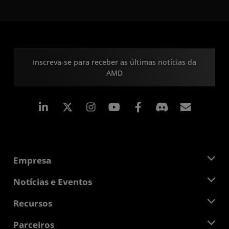
Inscreva-se para receber as últimas notícias da
AMD
Linkedin
Instagram
Facebook
Assina
Empresa
Sobre a AMD
Notícias e Eventos
Equipe de Gerenciamento
Sala de Imprensa
Recursos
Responsibilidade Corporativa
Eventos
Oportunidades de Emprego
Central do desenvolvedor
Parceiros
Bibliotecas de Mídias