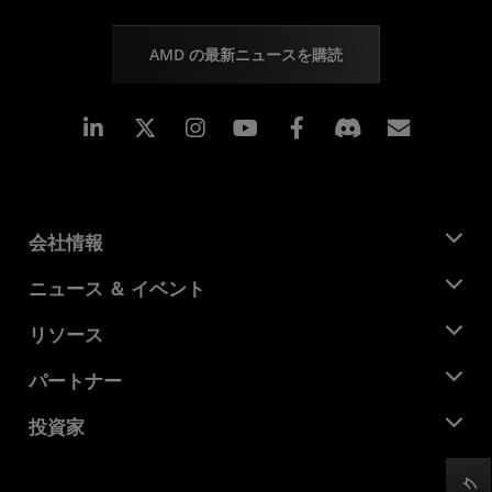
AMD の最新ニュースを購読
Linkedin
Instagram
Facebook
購読
会社情報
AMD について
ニュース ＆ イベント
役員
ニュースルーム
リソース
企業責任
イベント
キャリア
デベロッパー セントラル
パートナー
メディア ライブラリ
お問い合わせ
ブログ
AMD パートナー ハブ
投資家
ケース スタディ
正規販売代理店
ウェビナー
投資家向け情報
AMD ユニバーシティ プログラム
リソースを探す