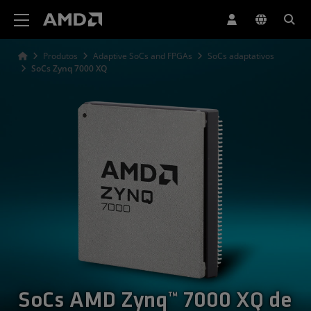
Declaração de acessibilidade do site da AMD
Produtos
Adaptive SoCs and FPGAs
SoCs adaptativos
SoCs Zynq 7000 XQ
SoCs AMD Zynq™ 7000 XQ de