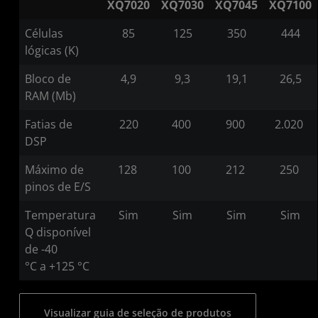
XQ7020
XQ7030
XQ7045
XQ7100
Células
85
125
350
444
lógicas (K)
Bloco de
4,9
9,3
19,1
26,5
RAM (Mb)
Fatias de
220
400
900
2.020
DSP
Máximo de
128
100
212
250
pinos de E/S
Temperatura
Sim
Sim
Sim
Sim
Q disponível
de -40
°C a +125 °C
Visualizar guia de seleção de produtos