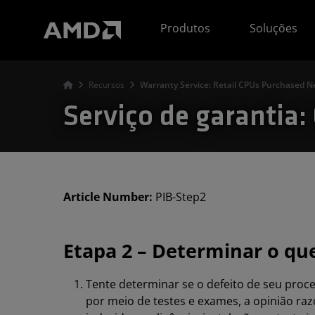
Declaração de acessibilidade do site da AMD
Produtos
Soluções
Recursos
Warranty Service: Retail CPUs Purchased N
Serviço de garantia
Article Number:
PIB-Step2
Etapa 2 – Determinar o que
Tente determinar se o defeito de seu proce
por meio de testes e exames, a opinião r