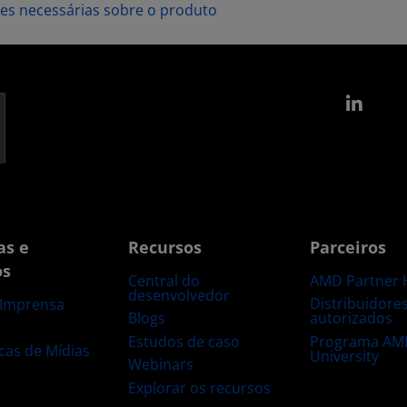
ões necessárias sobre o produto
Link
as e
Recursos
Parceiros
os
Central do
AMD Partner 
desenvolvedor
Distribuidore
 Imprensa
Blogs
autorizados
s
Estudos de caso
Programa AM
ecas de Mídias
University
Webinars
Explorar os recursos