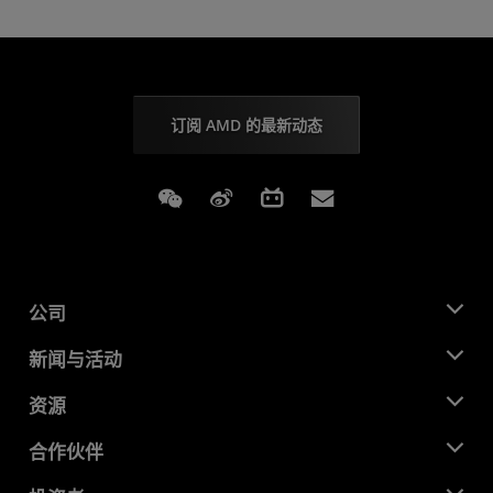
订阅 AMD 的最新动态
Weixin
Weibo
Bilibili
Subscriptions
公司
关于 AMD
新闻与活动
管理团队
新闻中心
资源
企业责任
活动
就业机会
开发中心
合作伙伴
媒体库
联系我们
博客