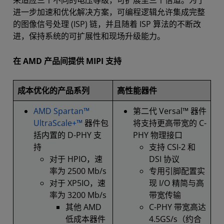
来适应三个不同的电压等级，可扩展至三个信道。为了
进一步加速和优化解决方案，可编程逻辑允许集成完整
的图像信号处理 (ISP) 链，并且随着 ISP 算法的不断改
进，保持系统的可扩展性和现场升级能力。
在 AMD 产品间提供 MIPI 支持
成本优化的产品系列
高性能器件
AMD Spartan™
第二代 Versal™ 器件
UltraScale+™
器件包
将支持更高带宽的 C-
括内置的 D-PHY 支
PHY 物理接口
持
支持 CSI-2 和
对于 HPIO，速
DSI 协议
率为 2500 Mb/s
专用引脚配置实
对于 XP5IO，速
现 I/O 精简与高
率为 3200 Mb/s
带宽传输
其他 AMD
C-PHY 带宽高达
低成本器件
4.5GS/s（约合