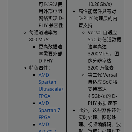
可以通过使
10.28Gb/s）
用外部电阻
高性能器件具有对
网络实现 D-
D-PHY 物理层的内
PHY 兼容性
置支持
每通道速率为
Versal 自适应
800 Mb/s
SoC 每信道数据
更高数据速
速率高达
率需要外部
3200Mb/s，图
D-PHY
像分辨率达
特色器件：
3200 万像素
AMD
第二代 Versal
Spartan
自适应 SoC 将
Ultrascale+
支持高达
FPGA
4.5Gb/s 的 D-
AMD
PHY 数据速率
Spartan 7
此外，这些器件还为
FPGA
实时处理、图形处
AMD
理、视频编解码、波
Artix™ 7
形、数据包处理以及