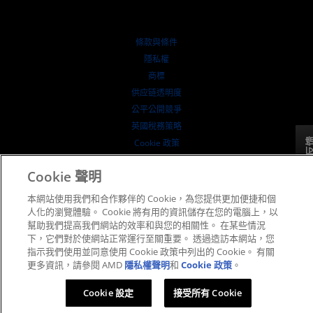
投資者關係
AMD 大學計畫
探索資源
財務資訊
董事會
條款與條件
治理文件
隱私權
行情走勢
商標
供应链透明度
公平公開競爭
英國稅務策略
反
Cookie 政策
Cookie 設定
Cookie 聲明
© 2026 Advanced Micro Devices, Inc.
本網站使用我們和合作夥伴的 Cookie，為您提供更加便捷和個
人化的瀏覽體驗。 Cookie 將有用的資訊儲存在您的電腦上，以
幫助我們提高我們網站的效率和與您的相關性。 在某些情況
下，它們對於使網站正常運行至關重要。 透過造訪本網站，您
指示我們使用並同意使用 Cookie 政策中列出的 Cookie。 有關
更多資訊，請參閱 AMD
隱私權聲明
和
Cookie 政策
。
Cookie 設定
接受所有 Cookie