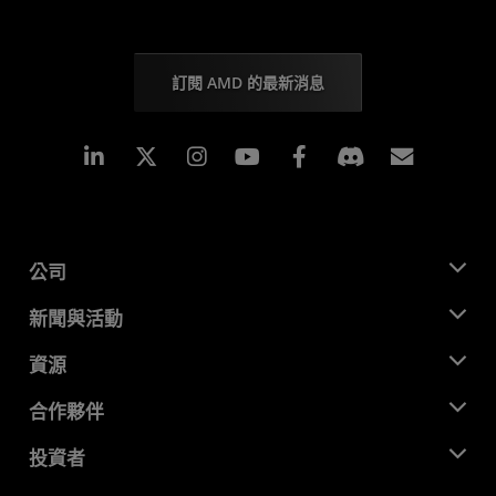
訂閱 AMD 的最新消息
Linkedin
Instagram
Facebook
訂閱
公司
關於 AMD
新聞與活動
管理團隊
新聞室
資源
企業責任
活動
招聘
開發者中心
合作夥伴
媒體庫
聯絡我們
部落格
AMD 合作夥伴中心
投資者
案例研究
授權經銷商
網路研討會