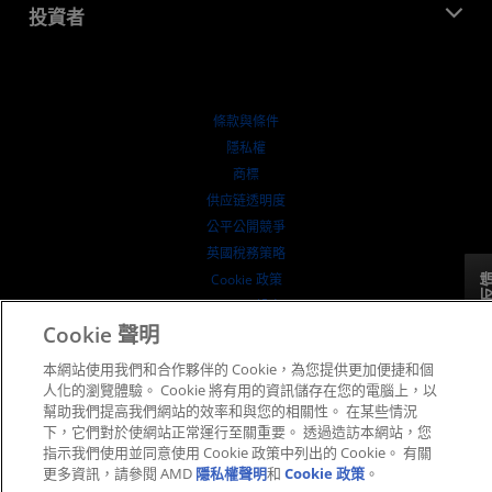
AMD 合作夥伴中心
投資者
案例研究
授權經銷商
網路研討會
投資者關係
AMD 大學計畫
探索資源
財務資訊
董事會
條款與條件
治理文件
隱私權
行情走勢
商標
供应链透明度
公平公開競爭
英國稅務策略
Cookie 政策
反
Cookie 設定
Cookie 聲明
© 2026 Advanced Micro Devices, Inc.
本網站使用我們和合作夥伴的 Cookie，為您提供更加便捷和個
人化的瀏覽體驗。 Cookie 將有用的資訊儲存在您的電腦上，以
幫助我們提高我們網站的效率和與您的相關性。 在某些情況
下，它們對於使網站正常運行至關重要。 透過造訪本網站，您
指示我們使用並同意使用 Cookie 政策中列出的 Cookie。 有關
更多資訊，請參閱 AMD
隱私權聲明
和
Cookie 政策
。