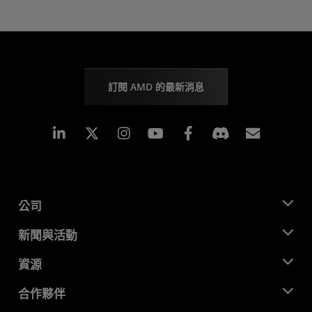
訂閱 AMD 的最新消息
Linkedin
Instagram
Facebook
訂閱
公司
關於 AMD
新聞與活動
管理團隊
新聞室
資源
企業責任
活動
招聘
開發者中心
合作夥伴
媒體庫
聯絡我們
部落格