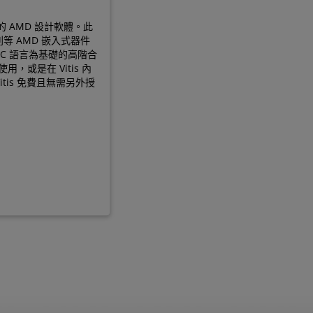
器卡的 AMD 設計軟體。此
列等 AMD 嵌入式器件
以 C 語言為基礎的高階合
使用，或是在 Vitis 內
tis 免費且無需另外授