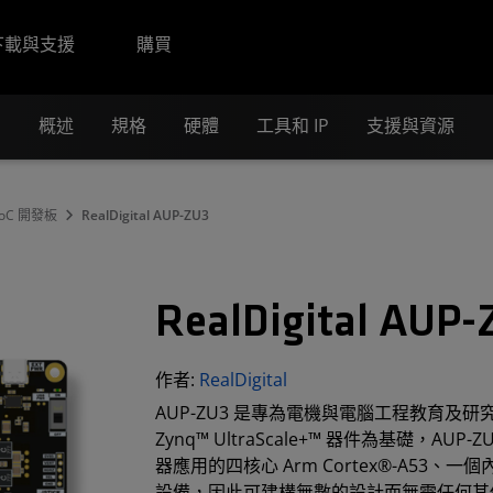
下載與支援
購買
概述
規格
硬體
工具和 IP
支援與資源
oC 開發板
RealDigital AUP-ZU3
RealDigital AU
作者:
RealDigital
AUP-ZU3 是專為電機與電腦工程教育及研究設
Zynq™ UltraScale+™ 器件為基礎，A
器應用的四核心 Arm Cortex®-A5
設備，因此可建構無數的設計而無需任何其他元