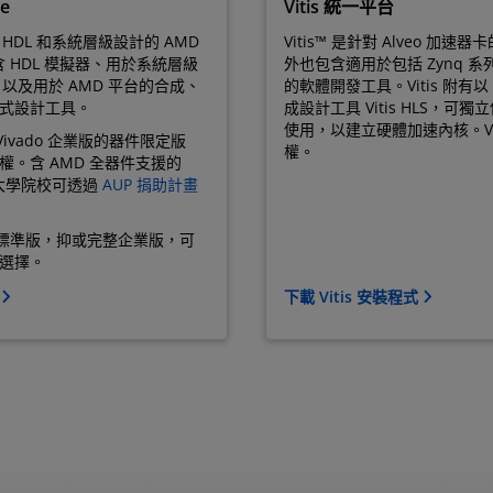
te
Vitis 統一平台
於 HDL 和系統層級設計的 AMD
Vitis™ 是針對 Alveo 加速
包含 HDL 模擬器、用於系統層級
外也包含適用於包括 Zynq 系
tor，以及用於 AMD 平台的合成、
的軟體開發工具。Vitis 附有
式設計工具。
成設計工具 Vitis HLS，可獨立
使用，以建立硬體加速內核。Vi
 Vivado 企業版的器件限定版
權。
。含 AMD 全器件支援的
，大學院校可透過
AUP 捐助計畫
do 標準版，抑或完整企業版，可
選擇。
式
下載 Vitis 安裝程式