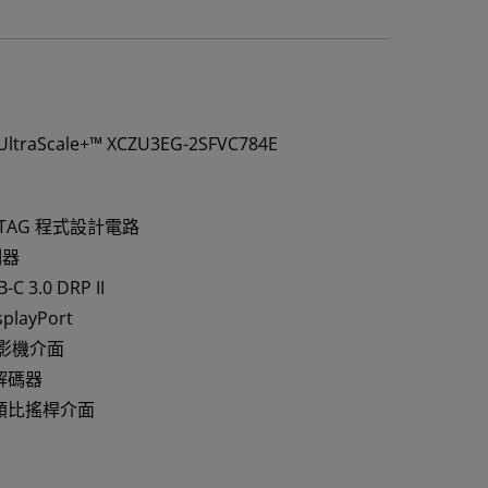
UltraScale+™ XCZU3EG-2SFVC784E
 JTAG 程式設計電路
制器
-C 3.0 DRP II
splayPort
 攝影機介面
解碼器
類比搖桿介面