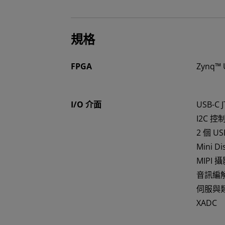
規格
FPGA
Zynq™ 
I/O 介面
USB-C
I2C 控
2 個 USB
Mini Di
MIPI
音訊編
伺服與
XADC