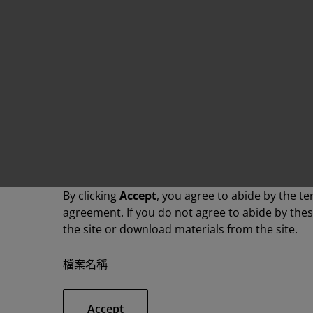
By clicking
Accept
, you agree to abide by the te
agreement. If you do not agree to abide by the
the site or download materials from the site.
檔案名稱
Accept