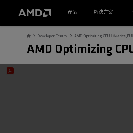
AMD 網站無障礙聲明
產品
解決方案
Developer Central
AMD Optimizing CPU Libraries_EU
AMD Optimizing CPU