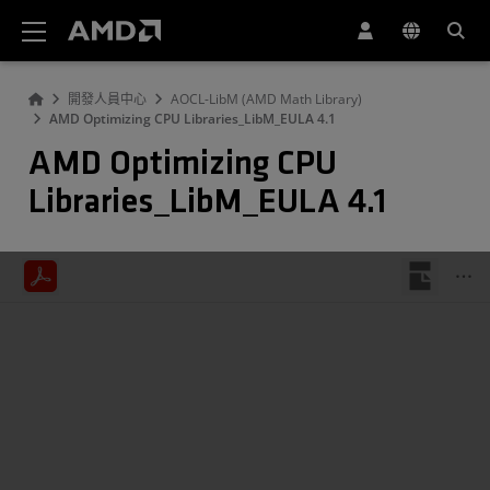
AMD 網站無障礙聲明
開發人員中心
AOCL-LibM (AMD Math Library)
AMD Optimizing CPU Libraries_LibM_EULA 4.1
AMD Optimizing CPU
Libraries_LibM_EULA 4.1