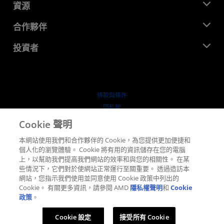
新聞室
資源
企業責任
活動
招聘
開發者中心
合作夥伴
媒體庫
聯絡我們
部落格
AMD 合作夥伴中心
投資者
案例研究
授權經銷商
網路研討會
投資者關係
AMD 大學計畫
探索資源
財務資訊
董事會
條款與條件
治理文件
隱私權
行情走勢
商標
Cookie 聲明
供应链透明度
本網站使用我們和合作夥伴的 Cookie，為您提供更加便捷和
公平公開競爭
個人化的瀏覽體驗。 Cookie 將有用的資訊儲存在您的電腦
英國稅務策略
上，以幫助我們提高我們網站的效率和與您的相關性。 在某
Cookie 政策
些情況下，它們對於使網站正常運行至關重要。 透過造訪本
網站，您指示我們使用並同意使用 Cookie 政策中列出的
Cookie 設定
Cookie。 有關更多資訊，請參閱 AMD
隱私權聲明
和
Cookie
政策
。
© 2026 Advanced Micro Devices, Inc.
Cookie 設定
接受所有 Cookie