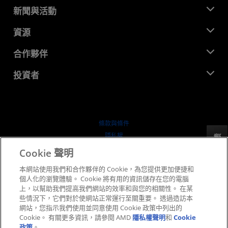
關於 AMD
新聞與活動
管理團隊
新聞室
資源
企業責任
活動
招聘
開發者中心
合作夥伴
媒體庫
聯絡我們
部落格
AMD 合作夥伴中心
投資者
案例研究
授權經銷商
網路研討會
投資者關係
AMD 大學計畫
探索資源
財務資訊
董事會
條款與條件
治理文件
隱私權
反馈
行情走勢
商標
Cookie 聲明
供应链透明度
本網站使用我們和合作夥伴的 Cookie，為您提供更加便捷和
公平公開競爭
個人化的瀏覽體驗。 Cookie 將有用的資訊儲存在您的電腦
英國稅務策略
上，以幫助我們提高我們網站的效率和與您的相關性。 在某
Cookie 政策
些情況下，它們對於使網站正常運行至關重要。 透過造訪本
網站，您指示我們使用並同意使用 Cookie 政策中列出的
Cookie 設定
Cookie。 有關更多資訊，請參閱 AMD
隱私權聲明
和
Cookie
政策
。