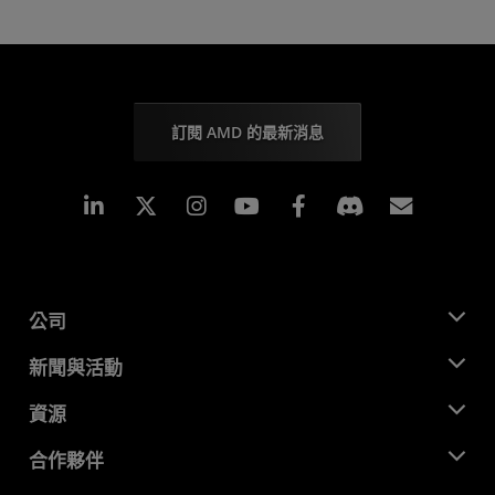
訂閱 AMD 的最新消息
Linkedin
Instagram
Facebook
訂閱
公司
關於 AMD
新聞與活動
管理團隊
新聞室
資源
企業責任
活動
招聘
開發者中心
合作夥伴
媒體庫
聯絡我們
部落格