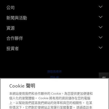
公司
關於 AMD
新聞與活動
管理團隊
新聞室
資源
企業責任
活動
招聘
開發者中心
合作夥伴
媒體庫
聯絡我們
部落格
AMD 合作夥伴中心
投資者
案例研究
授權經銷商
網路研討會
投資者關係
AMD 大學計畫
探索資源
財務資訊
董事會
條款與條件
治理文件
隱私權
反馈
行情走勢
商標
Cookie 聲明
供应链透明度
本網站使用我們和合作夥伴的 Cookie，為您提供更加便捷和
公平公開競爭
個人化的瀏覽體驗。 Cookie 將有用的資訊儲存在您的電腦
英國稅務策略
上，以幫助我們提高我們網站的效率和與您的相關性。 在某
Cookie 政策
些情況下，它們對於使網站正常運行至關重要。 透過造訪本