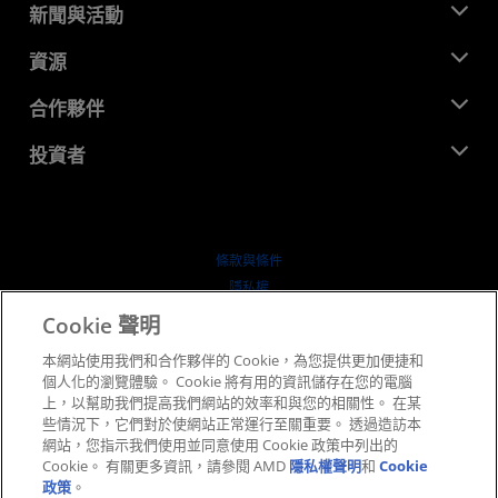
關於 AMD
新聞與活動
管理團隊
新聞室
資源
企業責任
活動
招聘
開發者中心
合作夥伴
媒體庫
聯絡我們
部落格
AMD 合作夥伴中心
投資者
案例研究
授權經銷商
網路研討會
投資者關係
AMD 大學計畫
探索資源
財務資訊
董事會
條款與條件
治理文件
隱私權
行情走勢
商標
Cookie 聲明
供应链透明度
本網站使用我們和合作夥伴的 Cookie，為您提供更加便捷和
公平公開競爭
個人化的瀏覽體驗。 Cookie 將有用的資訊儲存在您的電腦
英國稅務策略
上，以幫助我們提高我們網站的效率和與您的相關性。 在某
Cookie 政策
些情況下，它們對於使網站正常運行至關重要。 透過造訪本
網站，您指示我們使用並同意使用 Cookie 政策中列出的
Cookie 設定
Cookie。 有關更多資訊，請參閱 AMD
隱私權聲明
和
Cookie
政策
。