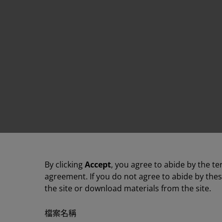
By clicking
Accept
, you agree to abide by the te
agreement. If you do not agree to abide by the
the site or download materials from the site.
檔案名稱