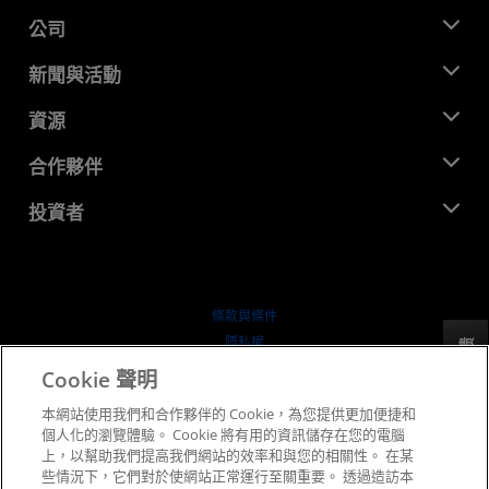
公司
關於 AMD
新聞與活動
管理團隊
新聞室
資源
企業責任
活動
招聘
開發者中心
合作夥伴
媒體庫
聯絡我們
部落格
AMD 合作夥伴中心
投資者
案例研究
授權經銷商
網路研討會
投資者關係
AMD 大學計畫
探索資源
財務資訊
董事會
條款與條件
治理文件
隱私權
反馈
行情走勢
商標
Cookie 聲明
供应链透明度
本網站使用我們和合作夥伴的 Cookie，為您提供更加便捷和
公平公開競爭
個人化的瀏覽體驗。 Cookie 將有用的資訊儲存在您的電腦
英國稅務策略
上，以幫助我們提高我們網站的效率和與您的相關性。 在某
Cookie 政策
些情況下，它們對於使網站正常運行至關重要。 透過造訪本