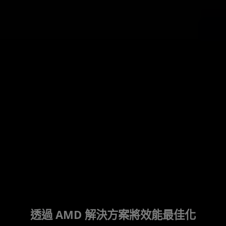
強大威力。
80 符元的
發揮 AMD
Effects,
效能表
顯示卡和
VFX) 製作緊
現，還能
處理器的
密配合。
降低雲端
處理能
成本和風
力。
險。
閱讀案例
閱讀案例
閱讀案例研
閱讀案例研究
研究
閱讀案例研究
研究
閱讀案例研究
閱讀案例研究
閱讀案例研究
究
透過 AMD 解決方案將效能最佳化