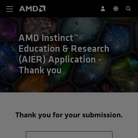
AMD 網站無障礙聲明
AMD Instinct™
Education & Research
(AIER) Application -
Thank you
Thank you for your submission.