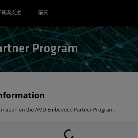
下載與支援
購買
rtner Program
nformation
formation on the AMD Embedded Partner Program.