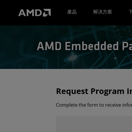
AMD 網站無障礙聲明
產品
解決方案
AMD Embedded Pa
Request Program I
Complete the form to receive in