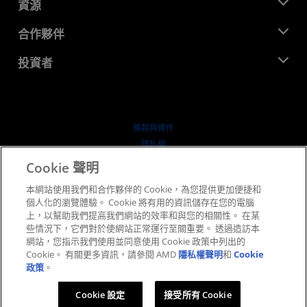
新聞室
資源
企業責任
活動
招聘
開發者中心
合作夥伴
媒體庫
聯絡我們
部落格
AMD 合作夥伴中心
投資者
案例研究
授權經銷商
網路研討會
投資者關係
AMD 大學計畫
探索資源
財務資訊
董事會
條款與條件
治理文件
隱私權
行情走勢
商標
Cookie 聲明
供应链透明度
本網站使用我們和合作夥伴的 Cookie，為您提供更加便捷和
公平公開競爭
個人化的瀏覽體驗。 Cookie 將有用的資訊儲存在您的電腦
英國稅務策略
上，以幫助我們提高我們網站的效率和與您的相關性。 在某
Cookie 政策
些情況下，它們對於使網站正常運行至關重要。 透過造訪本
網站，您指示我們使用並同意使用 Cookie 政策中列出的
Cookie 設定
Cookie。 有關更多資訊，請參閱 AMD
隱私權聲明
和
Cookie
政策
。
© 2026 Advanced Micro Devices, Inc.
Cookie 設定
接受所有 Cookie