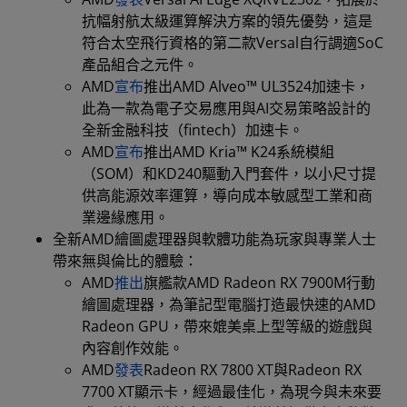
抗幅射航太級運算解決方案的領先優勢，這是
符合太空飛行資格的第二款Versal自行調適SoC
產品組合之元件。
AMD
宣布
推出AMD Alveo™ UL3524加速卡，
此為一款為電子交易應用與AI交易策略設計的
全新金融科技（fintech）加速卡。
AMD
宣布
推出AMD Kria™ K24系統模組
（SOM）和KD240驅動入門套件，以小尺寸提
供高能源效率運算，導向成本敏感型工業和商
業邊緣應用。
全新AMD繪圖處理器與軟體功能為玩家與專業人士
帶來無與倫比的體驗：
AMD
推出
旗艦款AMD Radeon RX 7900M行動
繪圖處理器，為筆記型電腦打造最快速的AMD
Radeon GPU，帶來媲美桌上型等級的遊戲與
內容創作效能。
AMD
發表
Radeon RX 7800 XT與Radeon RX
7700 XT顯示卡，經過最佳化，為現今與未來要