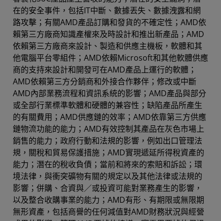
在的安全事件，包括IT中斷、數據丟失、數據洩露和網
路攻擊；有關AMD產品訂購和發貨的不確定性；AMD依
賴第三方廠商知識產權來及時設計和推出新產品；AMD
依賴第三方廠商來設計、製造和供應主機板，軟體和其
他電腦平台零組件；AMD依賴Microsoft和其他軟體供應
商的支持來設計和開發可在AMD產品上運行的軟體；
AMD依賴第三方分銷商和外接合作夥伴；修改或中斷
AMD內部業務流程和資訊系統的影響；AMD產品與部分
或全部行業標準軟體和硬體的兼容性；缺陷產品所產生
的有關費用；AMD供應鏈的效率；AMD依靠第三方供應
鏈物流功能的能力；AMD有效控制其產品在灰色市場上
銷售的能力；政府行動和法規的影響，例如出口管理法
規，關稅和貿易保護措施；AMD實現遞延所得稅資產的
能力；潛在的稅收負債；當前和將來的索賠和訴訟；環
境法律，與衝突礦物有關的規定以及其他法律或法規的
影響；併購、合資與／或投資可能對業務產生的影響，
以及整合收購事業的能力；AMD有形、有期限或無限期
無形資產，包括商譽的任何減值對AMD財務狀況與經營