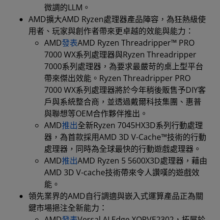
微調的LLM。
AMD擴大AMD Ryzen處理器產品陣容，為狂熱級使
用者、玩家與創作者帶來更卓越的效能與能力：
AMD
發表
AMD Ryzen Threadripper™ PRO
7000 WX系列處理器與Ryzen Threadripper
7000系列處理器，為要求最嚴苛的桌上型平台
帶來傑出效能。Ryzen Threadripper PRO
7000 WX系列處理器將於今年稍後販售予DIY客
戶與系統整合商，並透過戴爾科技集團、惠普
與聯想等OEM合作夥伴推出。
AMD
推出
全新Ryzen 7045HX3D系列行動處理
器，為首款採用AMD 3D V-Cache™技術的行動
處理器，同時為全球最快的行動遊戲處理器。
AMD
推出
AMD Ryzen 5 5600X3D處理器，藉由
AMD 3D V-cache技術帶來令人讚嘆的遊戲效
能。
領先業界的AMD自行調適與嵌入式運算產品正為關
鍵市場挹注全新能力：
AMD
發表
Versal AI Edge XQRVE2302，拓展於