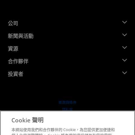
公司
關於 AMD
新聞與活動
管理團隊
新聞室
資源
企業責任
活動
招聘
開發者中心
合作夥伴
媒體庫
聯絡我們
部落格
AMD 合作夥伴中心
投資者
案例研究
授權經銷商
網路研討會
投資者關係
AMD 大學計畫
探索資源
財務資訊
董事會
條款與條件
治理文件
隱私權
行情走勢
商標
Cookie 聲明
供应链透明度
本網站使用我們和合作夥伴的 Cookie，為您提供更加便捷和
公平公開競爭