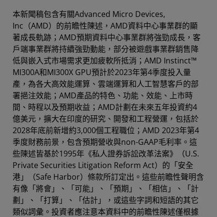
本新聞稿包含有關Advanced Micro Devices,
Inc（AMD）的前瞻性陳述，AMD資料中心事業群的顯
著成長軌跡；AMD預期資料中心事業群將強勁成長，客
戶端事業群將持續強勁動能，部分被遊戲事業群銷售降
低與嵌入式市場需求更加疲軟所抵消；AMD Instinct™
MI300A和MI300X GPU預計於2023年第4季度投入量
產，為各大高效能運算、雲端運算和人工智慧客戶的部
署挹注效能；AMD產品的特色、功能、效能、上市時
間、時程以及預期收益；AMD計劃在未來五年投資約4
億美元，擴大在印度的研究、開發和工程營運，包括於
2028年底前新增約3,000個工程職位；AMD 2023年第4
季度財務前景，包含預期營收與non-GAAP毛利率。這
些陳述皆基於1995年《私人證券訴訟改革法案》（U.S.
Private Securities Litigation Reform Act）的「安全
港」（Safe Harbor）條款所訂定出。這些前瞻性聲明含
有像「將會」、「可能」、「預期」、「相信」、「計
劃」、「打算」、「估計」，或這些字詞和短語的其它
類似詞彙。投資者應注意本資料中的前瞻性陳述僅根據