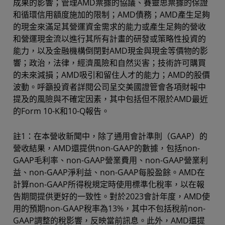
成果的影響；管理AMD票據的協議、賽靈思票據的保證
和循環信用額度施加的限制；AMD債務；AMD產生足夠
的現金來滿足其營運資金需求的能力或產生足夠的營收
和營運現金流以進行其所有計畫的研發或策略性投資的
能力，以及金融機構倒閉對AMD現金與現金等價物的影
響；政治，法律，經濟風險和自然災害；技術許可購買
的未來減損；AMD吸引和留住人才的能力；AMD的股價
波動。呼籲投資者詳閱公司呈交美國證管會各項財報中
提及的風險與不確定因素，其中包括但不限於AMD最近
的Form 10-K和10-Q報告。
註1：在本營收新聞中，除了通用會計準則（GAAP）的
營收結果，AMD還提供non-GAAP的數據，包括non-
GAAP毛利率、non-GAAP營業費用、non-GAAP營業利
益、non-GAAP淨利益、non-GAAP每股盈餘。AMD在
計算non-GAAP所得稅規定時使用標準化稅率，以在報
告期間提供更好的一致性。對於2023會計年度，AMD使
用的預期non-GAAP稅率為13%，其中不包括稅前non-
GAAP調整的稅影響，反映當前訊息。此外，AMD還提