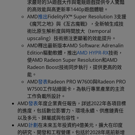
求嚴苛的3A遊戲大作與電競遊戲提供令人驚豔
的高效能與高更新率1440p遊戲體驗。
AMD
推出
FidelityFX™ Super Resolution 3支援
《魔咒之地》與《亙古魔戰》，全新幀生成技
術比原生解析度與時間放大（temporal
upscaling）技術挹注更顯著的效能提升。
AMD釋出最新版本AMD Software: Adrenalin
Edition驅動軟體，推出
AMD HYPR-RX
技術，
使AMD Radeon Super Resolution和AMD
Radeon Boost技術同步執行，提供更高的效
能。
AMD
發表
Radeon PRO W7600與Radeon PRO
W7500工作站繪圖卡，為執行專業產業的主流
工作負載所設計。
AMD
發表
年度企業責任報告，詳述2022年各項目標
的進度，包括數位影響力、環境永續、供應鏈責任
以及多元、歸屬感與包容性。
AMD
計劃
在未來五年投資約4億美元，擴大在印度
的研究、開發和工程營運，包括於2028年底前新增