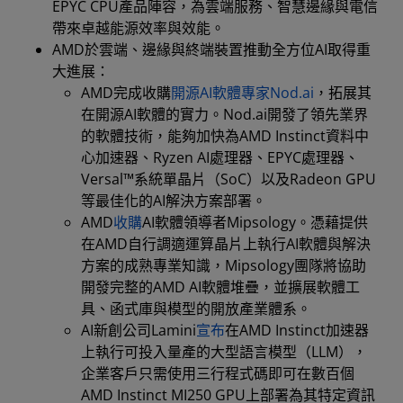
EPYC CPU產品陣容，為雲端服務、智慧邊緣與電信
帶來卓越能源效率與效能。
AMD於雲端、邊緣與終端裝置推動全方位AI取得重
大進展：
AMD完成收購
開源AI軟體專家Nod.ai
，拓展其
在開源AI軟體的實力。Nod.ai開發了領先業界
的軟體技術，能夠加快為AMD Instinct資料中
心加速器、Ryzen AI處理器、EPYC處理器、
Versal™系統單晶片（SoC）以及Radeon GPU
等最佳化的AI解決方案部署。
AMD
收購
AI軟體領導者Mipsology。憑藉提供
在AMD自行調適運算晶片上執行AI軟體與解決
方案的成熟專業知識，Mipsology團隊將協助
開發完整的AMD AI軟體堆疊，並擴展軟體工
具、函式庫與模型的開放產業體系。
AI新創公司Lamini
宣布
在AMD Instinct加速器
上執行可投入量產的大型語言模型（LLM），
企業客戶只需使用三行程式碼即可在數百個
AMD Instinct MI250 GPU上部署為其特定資訊