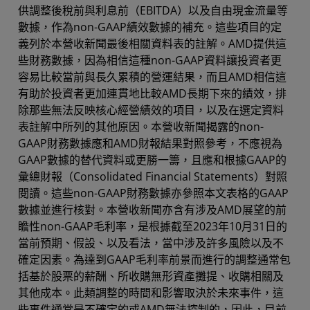
供調整後稅前與利息前（EBITDA）以及自由現金流量等
數據，作為non-GAAP績效數據的補充。這些項目的定
義列於本營收新聞最後相關資料表的註解。AMD提供這
些財務數據，因為相信這種non-GAAP資料讓投資者更
容易比較當前與長久累積的營運結果，而且AMD相信這
有助於投資者更加連貫地比較AMD長期下來的績效，排
除那些無法反映核心經營績效的項目，以及在選定資料
表註解中所列的其他原因。本營收新聞揭露的non-
GAAP財務數據應和AMD財報結果對照參考，不應視為
GAAP數據的替代資料或更勝一籌，且應和根據GAAP的
彙總財報（Consolidated Financial Statements）對照
閱讀。這些non-GAAP財務數據亦參照本文表格的GAAP
數據並進行核對。本營收新聞亦含有涉及AMD展望的前
瞻性non-GAAP毛利率，是根據截至2023年10月31日的
當前預期、假設、以及看法，當中涉及許多風險以及不
確定因素。為達到GAAP毛利率前景而進行的調整通常包
括基於股票的薪酬、所收購無形資產攤提、收購相關及
其他成本。此類調整的時間和影響取決於未來事件，這
些事件通常是不確定的或AMD無法控制的，因此，目前