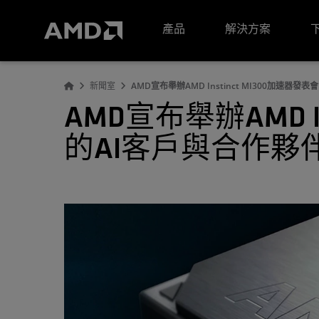
AMD 網站無障礙聲明
產品
解決方案
新聞室
AMD宣布舉辦AMD Instinct MI300加速
AMD宣布舉辦AMD 
的AI客戶與合作夥