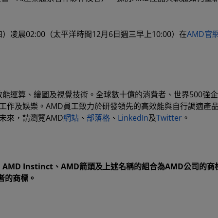
晨02:00（太平洋時間12月6日週三早上10:00）在
AMD官
新高效能運算、繪圖及視覺技術。全球數十億的消費者、世界500強
工作及娛樂。AMD員工致力於研發領先的高效能與自行調適產
未來，請瀏覽AMD
網站
、
部落格
、
LinkedIn
及
Twitter
。
t、AMD Instinct、AMD箭頭及上述名稱的組合為AMD公司的
者的商標。