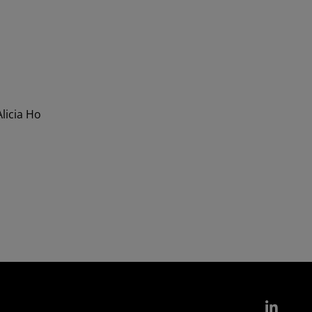
icia Ho
Link