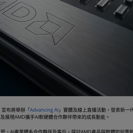
MD）宣布將舉辦「
Advancing AI
」實體及線上直播活動，發表新一代
陣容，以及展現AMD攜手AI軟硬體合作夥伴帶來的成長動能。
主管、AI產業體系合作夥伴及客戶，探討AMD產品與軟體如何重