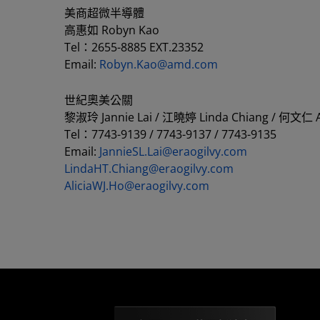
美商超微半導體
高惠如 Robyn Kao
Tel：2655-8885 EXT.23352
Email:
Robyn.Kao@amd.com
世紀奧美公關
黎淑玲 Jannie Lai / 江曉婷 Linda Chiang / 何文仁 Al
Tel：7743-9139 / 7743-9137 / 7743-9135
Email:
JannieSL.Lai@eraogilvy.com
LindaHT.Chiang@eraogilvy.com
AliciaWJ.Ho@eraogilvy.com