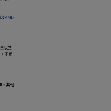
網
及
AMD
企業以及
品，不斷
商標。其他