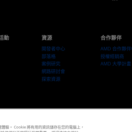
活動
資源
合作夥伴
開發者中心
AMD 合作夥
部落格
授權經銷商
案例研究
AMD 大學計畫
網路研討會
探索資源
隱私權
商標
供应链透明度
公平公開競爭
英國稅務策略
Cookie 政策
© 2026 Advanced Micro Devices, Inc.
體驗。 Cookie 將有用的資訊儲存在您的電腦上，