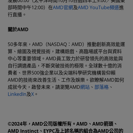
凌晨00:00（太平洋時間10月10日週四早上9:00／美國東
部時間中午12:00）在
AMD官網
及
AMD YouTube頻道
進
行直播。
關於AMD
50多年來，AMD（NASDAQ：AMD）推動創新高效能運
算、繪圖及視覺技術，建構遊戲、高臨場感平台與資料
中心等重要領域。AMD員工致力於研發領先的高效能與
自行調適產品，不斷突破技術的極限。全球數十億的消
費者、世界500強企業以及尖端科學研究機構皆仰賴
AMD的技術來改善生活、工作及娛樂。欲瞭解AMD如何
成就今天，啟發未來，請瀏覽AMD
網站
、
部落格
、
LinkedIn
及
X
。
©2024年，AMD公司版權所有。AMD、AMD箭頭、
AMD Instinct、EYPC及上述名稱的組合為AMD公司的