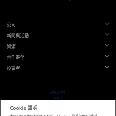
公司
關於 AMD
新聞與活動
管理團隊
新聞室
資源
企業責任
活動
招聘
開發者中心
合作夥伴
媒體庫
聯絡我們
部落格
AMD 合作夥伴中心
投資者
案例研究
授權經銷商
網路研討會
投資者關係
AMD 大學計畫
探索資源
財務資訊
董事會
條款與條件
治理文件
隱私權
行情走勢
商標
Cookie 聲明
供应链透明度