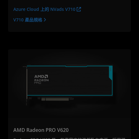
Azure Cloud 上的 NVads V710
V710 產品規格
AMD Radeon PRO V620