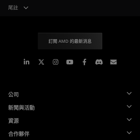
尾註
訂閱 AMD 的最新消息
Linkedin
Instagram
Facebook
訂閱
公司
關於 AMD
新聞與活動
管理團隊
新聞室
資源
企業責任
活動
招聘
開發者中心
合作夥伴
媒體庫
聯絡我們